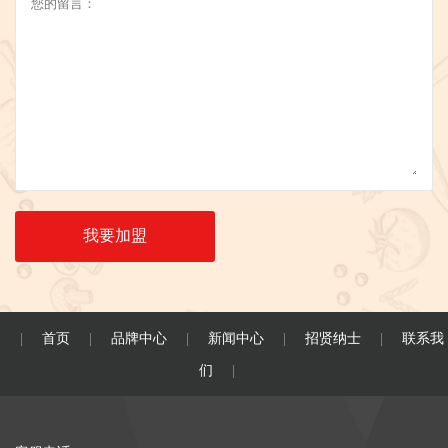
江成荫
139****7704
包百穗
邓康泰
152****8142
包百穗
赵嘉禧
137****2651
时小发
汪德厚
183****9852
幸福加贝
廖子濯
133****1405
梵珮
段锐泽
183****5341
营市胡同
萧圣杰
155****4929
时小发
赖飞翼
187****2284
时小发
我要加盟
黄巍然
156****8664
时小发
苏飞语
188****8990
梵珮
何文德
156****3194
包百穗
首页
品牌中心
新闻中心
招贤纳士
联系我
|
|
|
|
|
顾宏儒
136****2055
时小发
们
|
唐弘义
138****8659
梵珮
马志文
187****6181
斋巷煎