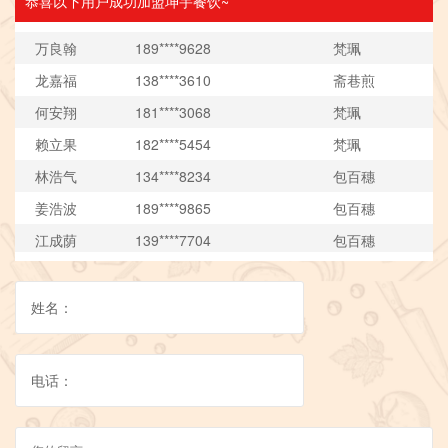
恭喜以下用户成功加盟坤宇餐饮~
万良翰
189****9628
梵珮
龙嘉福
138****3610
斋巷煎
何安翔
181****3068
梵珮
赖立果
182****5454
梵珮
林浩气
134****8234
包百穗
姜浩波
189****9865
包百穗
江成荫
139****7704
包百穗
龙嘉福
138****3610
斋巷煎
何安翔
181****3068
梵珮
赖立果
182****5454
梵珮
姓名：
尹和志
137****4401
包百穗
林浩气
134****8234
包百穗
电话：
孔鸿光
137****8675
斋巷煎
姜浩波
189****9865
包百穗